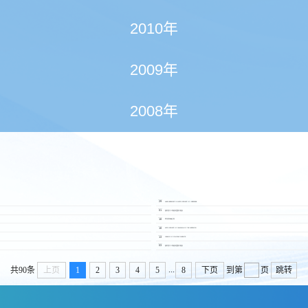
2010年
2009年
2008年
2014.12
29
ANNOUNCEMENT ON APPOINTMENT OF INDEPENDE
2014.12
01
股份發行人的證券變動月報表
2014.11
18
委任監事會主席
2014.11
18
APPOINTMENT OF CHAIRMAN OF THE SUPERVISO
2014.11
13
CHANGE OF COMPANY WEBSITE
2014.11
03
股份發行人的證券變動月報表
...
共90条
上页
1
2
3
4
5
8
下页
到第
页
跳转