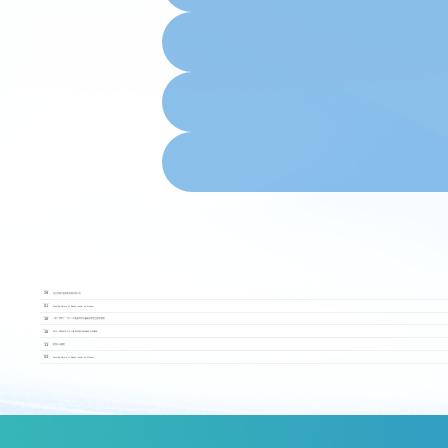
2014.12
29
獨立非執行董事委任情況的公告
2014.12
01
Monthly Return of Equity Issuer on Movem
2014.11
18
二零一四年十一月十八日股東特別大會投票結果及監事變更
2014.11
18
POLL RESULTS OF THE EXTRAORDINARY GENERA
2014.11
13
更改公司網址
2014.11
03
Monthly Return of Equity Issuer on Movem