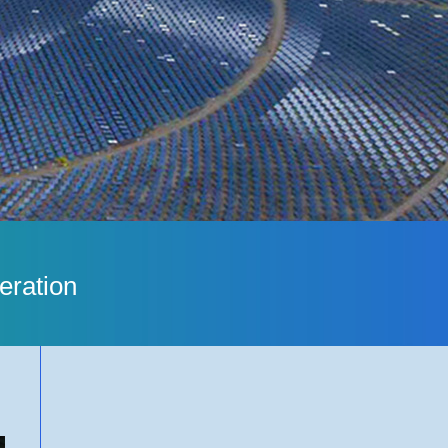
eration