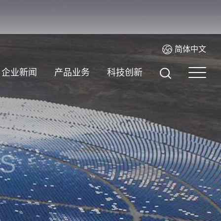
简体中文
企业新闻
产品业务
科技创新
S