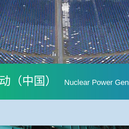
乐动（中国）
Nuclear Power Gen