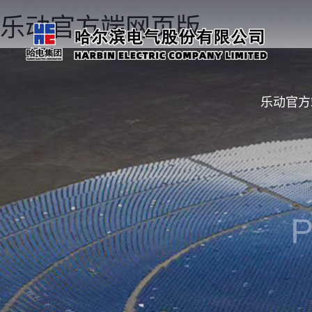
乐动官方端网页版
乐动官方