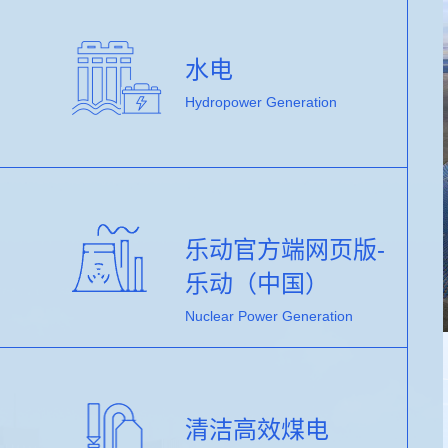
水电
Hydropower Generation
乐动官方端网页版-
乐动（中国）
Nuclear Power Generation
清洁高效煤电