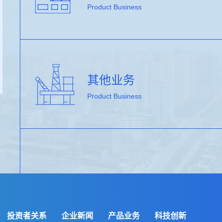
Product Business
其他业务
Product Business
投资者关系
企业新闻
产品业务
科技创新