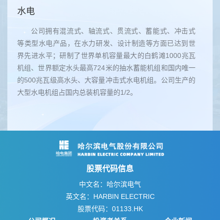
Hydrogen energy
乐动官方端网页版-乐动（中国）
清洁高效煤电
气电
光热
新型储能
水电
公司拥有核岛主设备制造基地、常规岛主设备制造基
公司具备年产3000万千瓦煤电主机设备能力，填补了
具备重燃关键部件批量生产制造能力，中小燃机批量
具备太阳能光热电站动力岛、储热系统、蒸汽发生系
通过自主创新，公司已经掌握压缩空气储能、熔盐储
公司拥有混流式、轴流式、贯流式、蓄能式、冲击式
泵阀
地，具备年产4台/套100万千瓦核岛、常规岛产品生产能
诸多国内和国际空白，在电站锅炉领域已形成从中压到超
化本体制造和成套供货能力。重型燃机方面，产品包括
统及关键设备设计供货能力，产品技术达到国内领先水
热、吸附压缩二氧化碳储能等新型储能关键技术，具备压
等类型水电产品，在水力研发、设计制造等方面已达到世
Pump valve
力。产品服务范围覆盖华龙一号、国和一号
超临界的全系列产品，产品技术水平和性能处于国内领先
9F.03 /9F.05 /13E2 /9H.01型等重型燃气轮机联合循环发电
平。蒸汽发生系统已覆盖三槽式、塔式和大技术路线线性
缩机、空气透平、储换热设备、储气装置和储能发电机等
界先进水平；研制了世界单机容量最大的白鹤滩1000兆瓦
（CAP1400）、VVER、高温气冷堆、快堆、小型堆等多种
水平；在电站汽轮机领域已经基本掌握世界先进汽轮机产
机组，中小型燃机方面通过CGT25-D设备的国产化制造，
菲湿尔式，适用于目前市场上两种主流储热介质--导热油和
关键设备研制供货和项目总承包能力，其中压缩空气储能
机组、世界额定水头最高724米的抽水蓄能机组和国内唯一
堆型。
品技术；在汽轮发电机领域拥有各类型汽轮发电机设计和
形成了较为完整的中小型燃机制造技术体系，制造技术达
熔盐，产品涵盖50兆瓦-300兆瓦功率等级机组。
领域产品范围已覆盖10兆瓦-350兆瓦等级电站核心设备，
的500兆瓦级高水头、大容量冲击式水电机组。公司生产的
查看更多 >
制造的核心技术。公司生产的煤电主设备约占国内总装机
到国内先进水平。在E级、F级、H级燃机 EPC 领域取得广
市场占有率在60%左右。公司在技术装备研发、示范项目
大型水电机组占国内总装机容量的1/2。
View more
容量1/3，已装备了全国500多个电厂、出口30多个国家和
泛业绩，其中重型燃气轮机约占国内总装机容量1/3。
建设等方面取得了较大突破，特别是支撑江苏金坛盐穴、
地区。
湖北应城等一批国家级示范项目建设，大力推动了我国相
关领域储能产业商业化发展进程，起到了较好示范带动作
用。
股票代码信息
中文名：哈尔滨电气
英文名：HARBIN ELECTRIC
股票代码：01133.HK