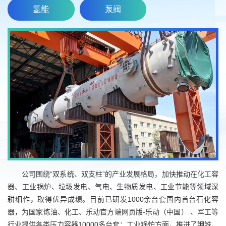
氢能
泵阀
公司围绕“双系统、双支柱”的产业发展格局，加快推动在化工容
器、工业锅炉、垃圾发电、气电、生物质发电、工业节能等领域深
耕细作，取得优异成绩。目前已研发1000余台套国内首台石化容
器，为国家炼油、化工、乐动官方端网页版-乐动（中国） 、军工等
行业提供各类压力容器10000多台套；工业锅炉方面，推进了钢铁、