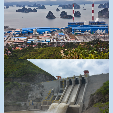
Hydrogen energy
乐动官方端网页版-乐动（中国）
清洁高效煤电
气电
光热
新型储能
公司拥有核岛主设备制造基地、常规岛主设备制造基
公司具备年产3000万千瓦煤电主机设备能力，填补了
具备重燃关键部件批量生产制造能力，中小燃机批量
具备太阳能光热电站动力岛、储热系统、蒸汽发生系
通过自主创新，公司已经掌握压缩空气储能、熔盐储
泵阀
地，具备年产4台/套100万千瓦核岛、常规岛产品生产能
诸多国内和国际空白，在电站锅炉领域已形成从中压到超
化本体制造和成套供货能力。重型燃机方面，产品包括
统及关键设备设计供货能力，产品技术达到国内领先水
热、吸附压缩二氧化碳储能等新型储能关键技术，具备压
Pump valve
力。产品服务范围覆盖华龙一号、国和一号
超临界的全系列产品，产品技术水平和性能处于国内领先
9F.03 /9F.05 /13E2 /9H.01型等重型燃气轮机联合循环发电
平。蒸汽发生系统已覆盖三槽式、塔式和大技术路线线性
缩机、空气透平、储换热设备、储气装置和储能发电机等
（CAP1400）、VVER、高温气冷堆、快堆、小型堆等多种
水平；在电站汽轮机领域已经基本掌握世界先进汽轮机产
机组，中小型燃机方面通过CGT25-D设备的国产化制造，
菲湿尔式，适用于目前市场上两种主流储热介质--导热油和
关键设备研制供货和项目总承包能力，其中压缩空气储能
堆型。
品技术；在汽轮发电机领域拥有各类型汽轮发电机设计和
形成了较为完整的中小型燃机制造技术体系，制造技术达
熔盐，产品涵盖50兆瓦-300兆瓦功率等级机组。
领域产品范围已覆盖10兆瓦-350兆瓦等级电站核心设备，
查看更多 >
制造的核心技术。公司生产的煤电主设备约占国内总装机
到国内先进水平。在E级、F级、H级燃机 EPC 领域取得广
市场占有率在60%左右。公司在技术装备研发、示范项目
View more
容量1/3，已装备了全国500多个电厂、出口30多个国家和
泛业绩，其中重型燃气轮机约占国内总装机容量1/3。
建设等方面取得了较大突破，特别是支撑江苏金坛盐穴、
地区。
湖北应城等一批国家级示范项目建设，大力推动了我国相
关领域储能产业商业化发展进程，起到了较好示范带动作
用。