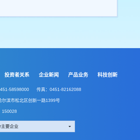
投资者关系
企业新闻
产品业务
科技创新
51-58598000 传真：0451-82162088
哈尔滨市松北区创新一路1399号
150028
份主要企业